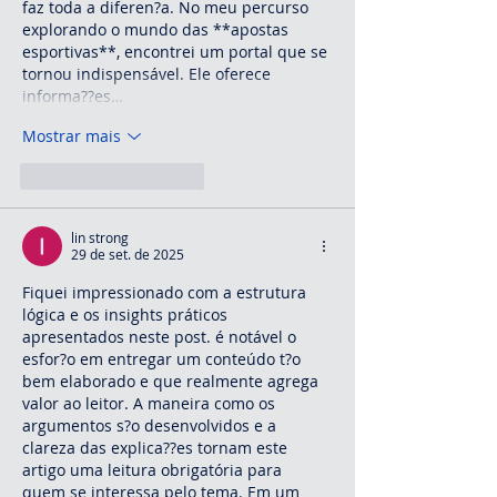
faz toda a diferen?a. No meu percurso 
explorando o mundo das **apostas 
esportivas**, encontrei um portal que se 
tornou indispensável. Ele oferece 
informa??es…
Mostrar mais
Curtir
Responder
lin strong
29 de set. de 2025
Fiquei impressionado com a estrutura 
lógica e os insights práticos 
apresentados neste post. é notável o 
esfor?o em entregar um conteúdo t?o 
bem elaborado e que realmente agrega 
valor ao leitor. A maneira como os 
argumentos s?o desenvolvidos e a 
clareza das explica??es tornam este 
artigo uma leitura obrigatória para 
quem se interessa pelo tema. Em um 