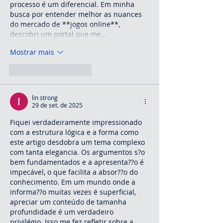
processo é um diferencial. Em minha 
busca por entender melhor as nuances 
do mercado de **jogos online**, 
descobri um portal que me…
Mostrar mais
Curtir
Responder
lin strong
29 de set. de 2025
Fiquei verdadeiramente impressionado 
com a estrutura lógica e a forma como 
este artigo desdobra um tema complexo 
com tanta elegancia. Os argumentos s?o 
bem fundamentados e a apresenta??o é 
impecável, o que facilita a absor??o do 
conhecimento. Em um mundo onde a 
informa??o muitas vezes é superficial, 
apreciar um conteúdo de tamanha 
profundidade é um verdadeiro 
privilégio. Isso me fez refletir sobre a 