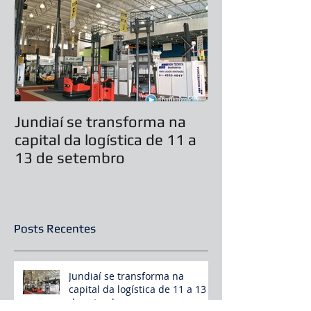
Posts Em Destaque
Jundiaí se transforma na
Casamento ser
capital da logística de 11 a
durante feira 
13 de setembro
Festas 2019
Posts Recentes