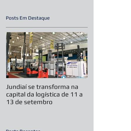
Posts Em Destaque
Jundiaí se transforma na
Casamento ser
capital da logística de 11 a
durante feira 
13 de setembro
Festas 2019