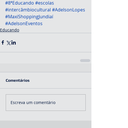
#8ªEducando
#escolas
#intercâmbiocultural
#AdelsonLopes
#MaxiShoppingJundiaí
#AdelsonEventos
Educando
Comentários
Escreva um comentário