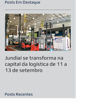
Posts Em Destaque
Jundiaí se transforma na
Casamento ser
capital da logística de 11 a
durante feira 
13 de setembro
Festas 2019
Posts Recentes