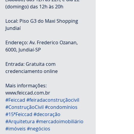
(domingo) das 12h às 20h
Local: Piso G3 do Maxi Shopping 
Jundiaí
Endereço: Av. Frederico Ozanan, 
6000, Jundiaí-SP
Entrada: Gratuita com 
credenciamento online
Mais informações: 
www.feiccad.com.br
#Feiccad
#feiradaconstruçãocivil
#ConstruçãoCivil
#condomínios
#15ªFeiccad
#decoração
#Arquitetura
#mercadoimobiliário
#imóveis
#negócios